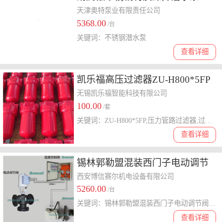
184mm直径 1000米井高扬程 稳
天津奥特泵业有限责任公司
5368.00
定深井取水设备
/台
关键词：不锈钢潜水泵
查看详细
凯乐福高压过滤器ZU-H800*5FP
过滤器厂家直发
无锡凯乐福智能科技有限公司
100.00
/套
关键词：ZU-H800*5FP,压力管路过滤器,过滤器价格,过滤器厂家,高压过滤器
查看详细
锡林郭勒盟混装西门子电动调节
阀电话
西安博信赛尔机电设备有限公司
5260.00
/台
关键词：锡林郭勒盟混装西门子电动调节阀电话
查看详细