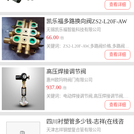
查看详细
凯乐福多路换向阀ZS2-L20F-AW
工程机械多路阀
无锡凯乐福智能科技有限公司
66.00
/台
关键词：ZS2-L20F-AW,多路阀价格,多路阀厂家,工程机械多路阀,多路换向阀
查看详细
高压焊接调节阀
惠州欧玛特阀门有限公司
937.00
/台
关键词：电动焊接调节阀,高压焊接调节阀,油气管道调节阀
查看详细
四川衬塑管多少钱-志祥(在线咨
询)-四川衬塑管
天津志祥钢塑复合管有限公司