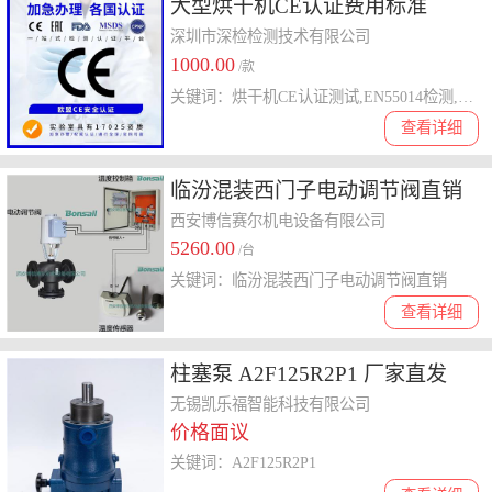
大型烘干机CE认证费用标准
深圳市深检检测技术有限公司
1000.00
/款
关键词：烘干机CE认证测试,EN55014检测,EN60335测试
查看详细
临汾混装西门子电动调节阀直销
混装性价比更高 西门子混装VVE
西安博信赛尔机电设备有限公司
5260.00
系列
/台
关键词：临汾混装西门子电动调节阀直销
查看详细
柱塞泵 A2F125R2P1 厂家直发
无锡凯乐福智能科技有限公司
价格面议
关键词：A2F125R2P1