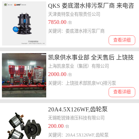
QKS 娄底潜水排污泵厂商 来电咨
询
天津奥特泵业有限责任公司
7850.00
/台
关键词：娄底潜水排污泵厂商
查看详细
凯泉供水事业部 全天售后 上饶技
术部凯泉WQ排污泵
上海凯泉泵业（集团）有限公司
2000.00
/台
关键词：上饶技术部凯泉WQ排污泵
查看详细
20A4.5X126WF,齿轮泵
无锡乾锐锋液压科技有限公司
200.00
/台
关键词：20A4.5X126WF,齿轮泵