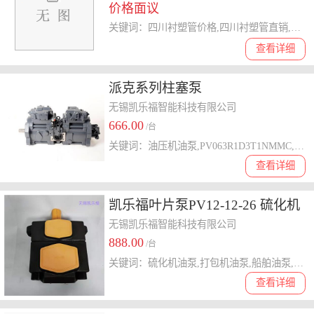
价格面议
关键词：四川衬塑管价格,四川衬塑管直销,四川衬塑管哪家好,四川衬塑管批发,四川衬塑管多少钱
查看详细
派克系列柱塞泵
PV063R1D3T1NMMC锻压机油泵
无锡凯乐福智能科技有限公司
666.00
/台
关键词：油压机油泵,PV063R1D3T1NMMC,压铸机油泵,伊顿系列柱塞泵,派克柱塞泵
查看详细
凯乐福叶片泵PV12-12-26 硫化机
油泵
无锡凯乐福智能科技有限公司
888.00
/台
关键词：硫化机油泵,打包机油泵,船舶油泵,PV12-12-26,剪切机油泵
查看详细