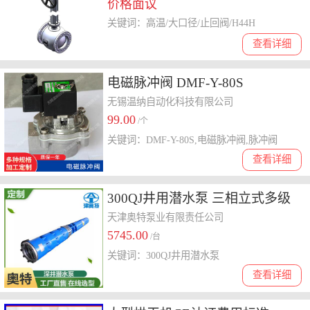
价格面议
关键词：高温/大口径/止回阀/H44H
查看详细
电磁脉冲阀 DMF-Y-80S
无锡温纳自动化科技有限公司
99.00
/个
关键词：DMF-Y-80S,电磁脉冲阀,脉冲阀
查看详细
300QJ井用潜水泵 三相立式多级
清水泵 立式多级设计 多场景适用
天津奥特泵业有限责任公司
5745.00
/台
关键词：300QJ井用潜水泵
查看详细