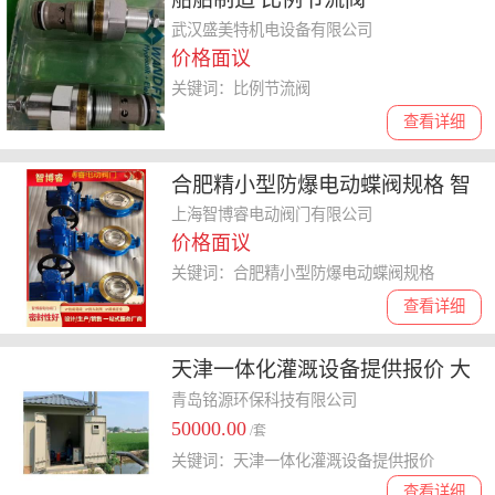
武汉盛美特机电设备有限公司
价格面议
关键词：比例节流阀
查看详细
合肥精小型防爆电动蝶阀规格 智
博睿电动阀门 供货及时
上海智博睿电动阀门有限公司
价格面议
关键词：合肥精小型防爆电动蝶阀规格
查看详细
天津一体化灌溉设备提供报价 大
流量智慧灌溉泵房 用于提水灌溉
青岛铭源环保科技有限公司
50000.00
/套
关键词：天津一体化灌溉设备提供报价
查看详细