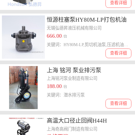
查看详细
恒源柱塞泵HY80M-LP打包机油
泵 压滤机油泵
无锡弘德昇液压机械有限公司
666.00
/台
关键词：HY80M-LP,剪切机油泵,压滤机油泵,油压机油泵,打包机油泵
查看详细
上海 铭河 泵业排污泵
上海铭河泵业制造有限公司
188.00
/台
关键词：潜水排污泵
查看详细
高温大口径止回阀H44H
上海奇高阀门制造有限公司