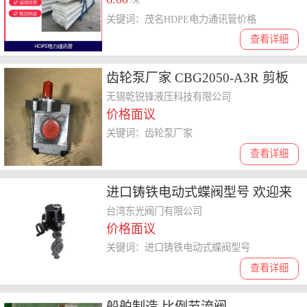
/米
关键词：茂名HDPE电力通讯管价格
查看详细
齿轮泵厂家 CBG2050-A3R 剪板
机齿轮泵
无锡乾锐锋液压科技有限公司
价格面议
关键词：齿轮泵厂家
查看详细
进口铸铁电动式蝶阀型号 欢迎来
电详谈
台湾东光阀门有限公司
价格面议
关键词：进口铸铁电动式蝶阀型号
查看详细
船舶制造 比例节流阀