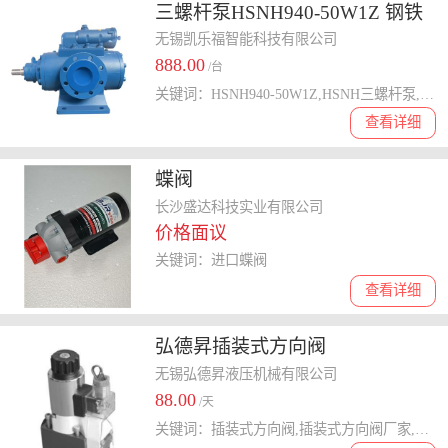
三螺杆泵HSNH940-50W1Z 钢铁
厂高低压稀油站润滑油泵
无锡凯乐福智能科技有限公司
888.00
/台
关键词：HSNH940-50W1Z,HSNH三螺杆泵,稀油站磨煤机润滑油泵,磨煤机供油泵,电厂稀油站润滑泵
查看详细
蝶阀
长沙盛达科技实业有限公司
价格面议
关键词：进口蝶阀
查看详细
弘德昇插装式方向阀
LC16B10D6X插装阀
无锡弘德昇液压机械有限公司
88.00
/天
关键词：插装式方向阀,插装式方向阀厂家,球阀厂家,LC16B10D6X,插装阀价格