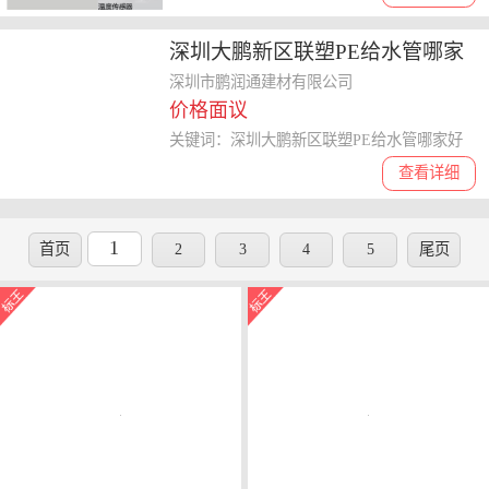
深圳大鹏新区联塑PE给水管哪家
好 不繁殖
深圳市鹏润通建材有限公司
价格面议
关键词：深圳大鹏新区联塑PE给水管哪家好
查看详细
1
首页
2
3
4
5
尾页