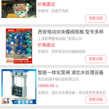
价格面议
关键词：机械节流阀
查看详细
西安电动对夹蝶阀规格 型号多样
智博睿电动阀门
上海智博睿电动阀门有限公司
价格面议
关键词：西安电动对夹蝶阀规格
查看详细
智能一体化泵闸 湖北水处理设备
一体化泵闸货源充足 提供泵闸解
青岛铭源环保科技有限公司
10000.00
决方案
/台
关键词：湖北水处理设备一体化泵闸货源充足
查看详细