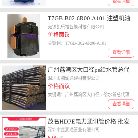
查看详细
T7GB-B02-6R00-A101 注塑机油
泵 质量好
无锡凯乐福智能科技有限公司
价格面议
关键词：T7GB-B02-6R00-A101
查看详细
广州荔湾区大口径pe给水管总代
理 耐冲击强度高
深圳市鹏润通建材有限公司
价格面议
关键词：广州荔湾区大口径pe给水管总代理
查看详细
茂名HDPE电力通讯管价格 批发
厂家
深圳市鑫润通管业有限公司
6.00