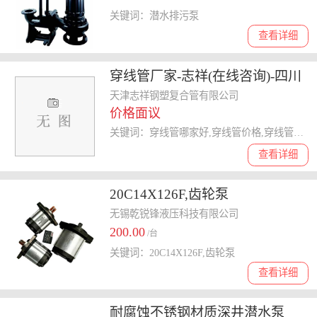
关键词：潜水排污泵
查看详细
穿线管厂家-志祥(在线咨询)-四川
穿线管
天津志祥钢塑复合管有限公司
价格面议
关键词：穿线管哪家好,穿线管价格,穿线管厂家,穿线管批发,穿线管公司
查看详细
20C14X126F,齿轮泵
无锡乾锐锋液压科技有限公司
200.00
/台
关键词：20C14X126F,齿轮泵
查看详细
耐腐蚀不锈钢材质深井潜水泵