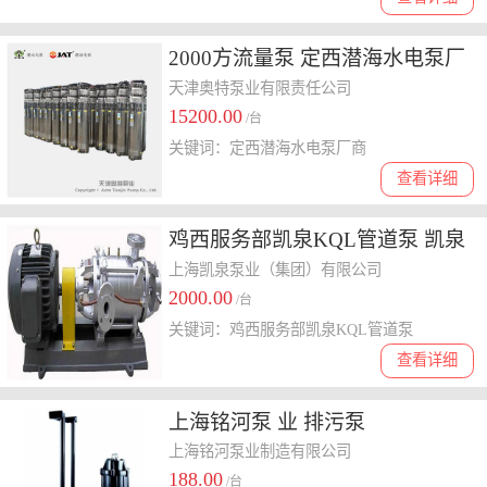
2000方流量泵 定西潜海水电泵厂
商
天津奥特泵业有限责任公司
15200.00
/台
关键词：定西潜海水电泵厂商
查看详细
鸡西服务部凯泉KQL管道泵 凯泉
售后服务部 效率高
上海凯泉泵业（集团）有限公司
2000.00
/台
关键词：鸡西服务部凯泉KQL管道泵
查看详细
上海铭河泵 业 排污泵
上海铭河泵业制造有限公司
188.00
/台